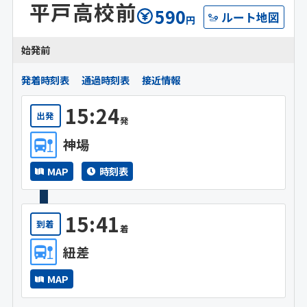
平戸高校前
590
ルート地図
円
始発前
発着時刻表
通過時刻表
接近情報
15:24
出発
発
神場
MAP
時刻表
15:41
到着
着
紐差
MAP