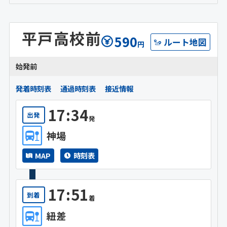
平戸高校前
590
ルート地図
円
始発前
発着時刻表
通過時刻表
接近情報
17:34
出発
発
神場
MAP
時刻表
17:51
到着
着
紐差