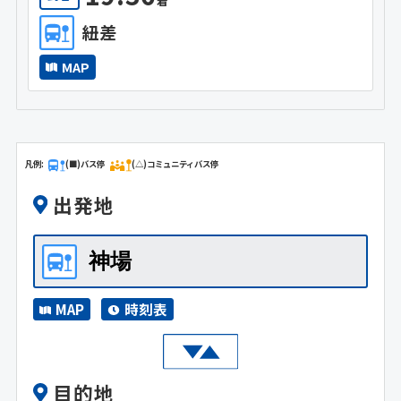
着
紐差
MAP
凡例:
(■)バス停
(△)コミュニティバス停
出発地
MAP
時刻表
目的地