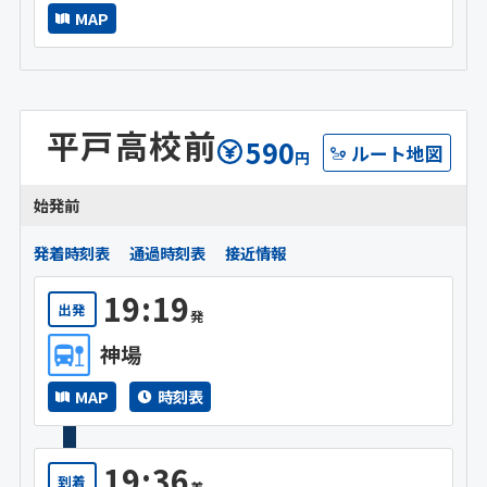
MAP
平戸高校前
590
ルート地図
円
始発前
発着時刻表
通過時刻表
接近情報
19:19
出発
発
神場
MAP
時刻表
19:36
到着