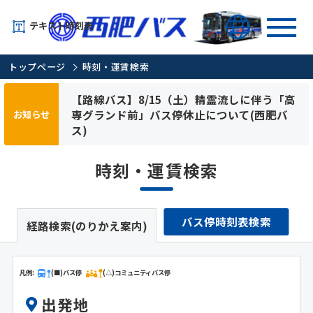
テキスト時刻表
トップページ
時刻・運賃検索
【路線バス】8/15（土）精霊流しに伴う「高
専グランド前」バス停休止について(西肥バ
お知らせ
ス)
時刻・運賃検索
バス停時刻表検索
経路検索(のりかえ案内)
凡例:
(■)バス停
(△)コミュニティバス停
出発地