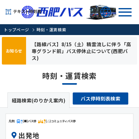
テキスト時刻表
トップページ
時刻・運賃検索
【路線バス】8/15（土）精霊流しに伴う「高
専グランド前」バス停休止について(西肥バ
お知らせ
ス)
時刻・運賃検索
バス停時刻表検索
経路検索(のりかえ案内)
凡例:
(■)バス停
(△)コミュニティバス停
出発地