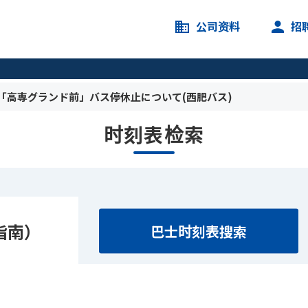
公司资料
招
う「高専グランド前」バス停休止について(西肥バス)
时刻表检索
指南）
巴士时刻表搜索