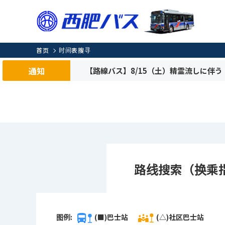
首页
时间表搜寻
通知
【路線バス】8/15（土）精霊流しに伴
路线搜索（换乘
图例:
(■)巴士站
(△)社区巴士站