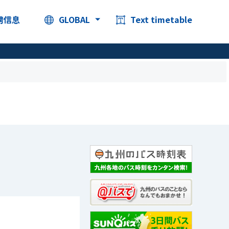
聘信息
GLOBAL
Text timetable